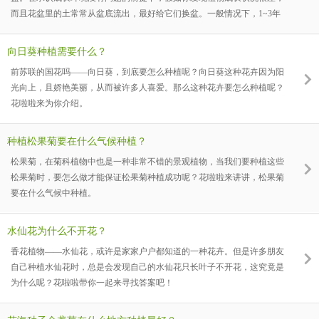
而且花盆里的土常常从盆底流出，最好给它们换盆。一般情况下，1~3年
换一次，最好在春天或秋天更换，夏天或冬季的时候换盆会让植物发生后
遗症。
向日葵种植需要什么？
前苏联的国花吗——向日葵，到底要怎么种植呢？向日葵这种花卉因为阳
光向上，且娇艳美丽，从而被许多人喜爱。那么这种花卉要怎么种植呢？
花啦啦来为你介绍。
种植松果菊要在什么气候种植？
松果菊，在菊科植物中也是一种非常不错的景观植物，当我们要种植这些
松果菊时，要怎么做才能保证松果菊种植成功呢？花啦啦来讲讲，松果菊
要在什么气候中种植。
水仙花为什么不开花？
香花植物——水仙花，或许是家家户户都知道的一种花卉。但是许多朋友
自己种植水仙花时，总是会发现自己的水仙花只长叶子不开花，这究竟是
为什么呢？花啦啦带你一起来寻找答案吧！