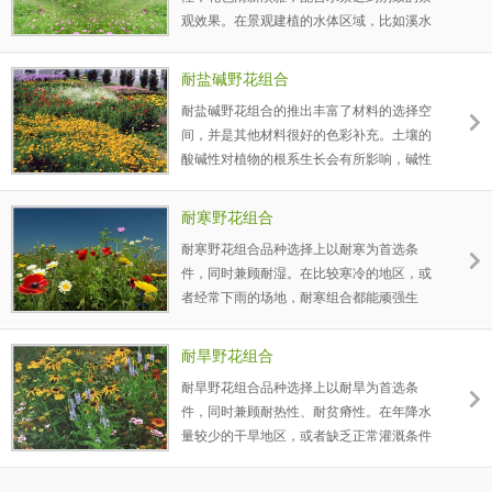
美景。除耐荫外，抗旱、抗杂草性都比较突
观效果。在景观建植的水体区域，比如溪水
出，适合粗放管理。
边、池塘周围等地下水位较高的区域或是夏
季多降水、湿度大的地区使用。对于土层距
耐盐碱野花组合
离水体较近，地下水位较高区域就要考虑品
耐盐碱野花组合的推出丰富了材料的选择空
种耐湿能力了。对于现在靠播种建植的景观
间，并是其他材料很好的色彩补充。土壤的
花卉品种里面，近似水生植物的品种还是很
酸碱性对植物的根系生长会有所影响，碱性
少，选择范围相对就小很多。建议景观花卉
越大，对植物的要求就越高。我们精心筛选
和水生植物搭配使用，使得品种更加丰富，
了十多个较耐盐碱的花卉品种，以适应在碱
和水体也更加协调自然。
耐寒野花组合
度较大的土壤生长。传统上，盐碱地的绿化
耐寒野花组合品种选择上以耐寒为首选条
一般都局限于几类耐碱性强的乔灌木、草类
件，同时兼顾耐湿。在比较寒冷的地区，或
品种。鉴于品种相对单一，建议耐盐碱组合
者经常下雨的场地，耐寒组合都能顽强生
和其他植物材料结合使用，使得景观丰富多
长，该组合有十几个宿根多年生品种和一些
彩而又不影响绿化覆盖效果。受土壤偏碱性
一年生花卉品种组合而成，夏天和秋天播
影响，植株生长会缓慢矮小，叶片偏黄一
耐旱野花组合
种，生长期达到2-3个月才能安全越冬，有少
些，但一般不影响效果。
耐旱野花组合品种选择上以耐旱为首选条
数品种此时便可以开花，大多数品种在冬季
件，同时兼顾耐热性、耐贫瘠性。在年降水
休眠停止生长，从第二年春天到秋末会有不
量较少的干旱地区，或者缺乏正常灌溉条件
同品种交替不断开花，且此后几年不需要再
的场地，耐旱野花组合都能顽强生长，并形
次种植，每年都可以开花，花色鲜艳，一次
成良好的耐旱生态小环境，在满足景观需求
播种，长期美化。