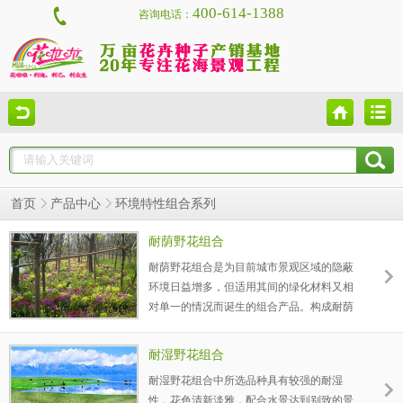
400-614-1388
咨询电话：
首页
产品中心
环境特性组合系列
耐荫野花组合
耐荫野花组合是为目前城市景观区域的隐蔽
环境日益增多，但适用其间的绿化材料又相
对单一的情况而诞生的组合产品。构成耐荫
组合的品种具有喜荫或耐半荫的特性，就算
在树荫下，也能在隐蔽地开出让人着迷的花
耐湿野花组合
朵。花色搭配丰富，几乎涵盖所有花色，盛
耐湿野花组合中所选品种具有较强的耐湿
花期五彩缤纷，繁花似锦，让你享受格外的
性，花色清新淡雅，配合水景达到别致的景