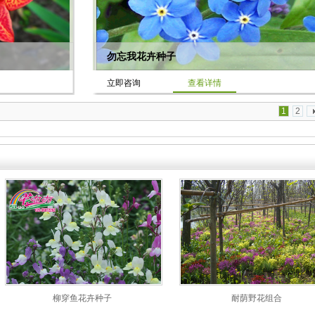
勿忘我花卉种子
立即咨询
查看详情
1
2
柳穿鱼花卉种子
耐荫野花组合