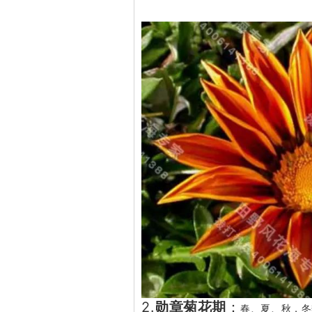
2.
勋章菊花期
：
春、夏、秋，冬