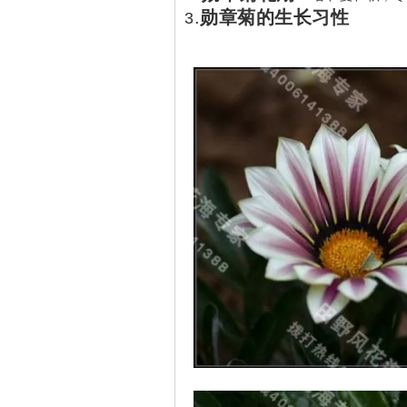
.
勋章菊的生长习性
3