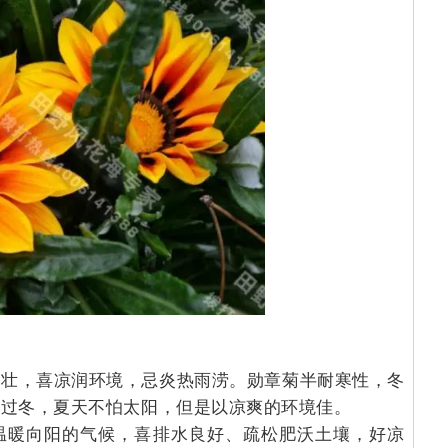
健壮，喜凉润环境，忌炎热雨涝。勋章菊半耐寒性，冬
易过冬，夏天不怕太阳，但是以凉爽的环境佳。
温暖向阳的气候，喜排水良好、疏松肥沃土壤，好凉