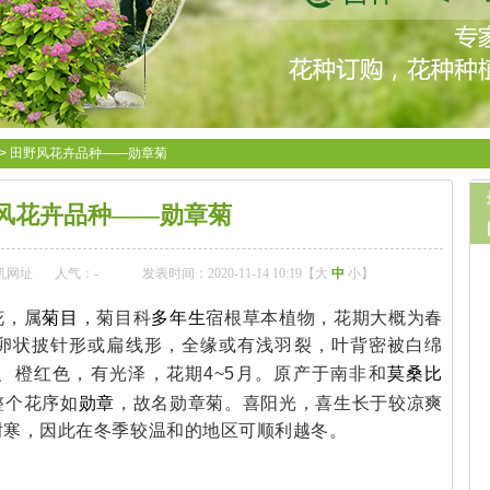
>
田野风花卉品种——勋章菊
风花卉品种——勋章菊
机网址
人气：
-
发表时间：2020-11-14 10:19【
大
中
小
】
菊目
多年生
花，属
，菊目科
宿根草本植物，花期大概为春
卵状披针形或扁线形，全缘或有浅羽裂，叶背密被白绵
莫桑比
黄、橙红色，有光泽，花期4~5月。原产于南非和
勋章
整个花序如
，故名勋章菊。喜阳光，喜生长于较凉爽
耐寒，因此在冬季较温和的地区可顺利越冬。