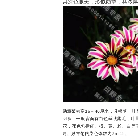
具深色眼斑，形似勋章，具浓
勋章菊株高15－40厘米，具根茎，
羽裂，一般背面有白色丝状柔毛，叶
花，花色包括红、橙、黄、粉、白等颜色
月。勋章菊的染色体数为2n=18。