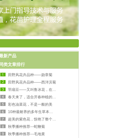
最新产品
同类文章排行
田野风花卉品种——勋章菊
田野风花卉品种——西洋滨菊
羽扇豆——又叫鲁冰花，在台湾被称为母亲花
春天来了，适合开春种植的花卉。
彩色油菜花，不是一般的美
10种最耐养的多年生草本小花，你喜欢哪个？
超美的紫色花，惊艳了整个世界
秋季播种推荐---蛇鞭菊
秋季播种推荐---毛地黄