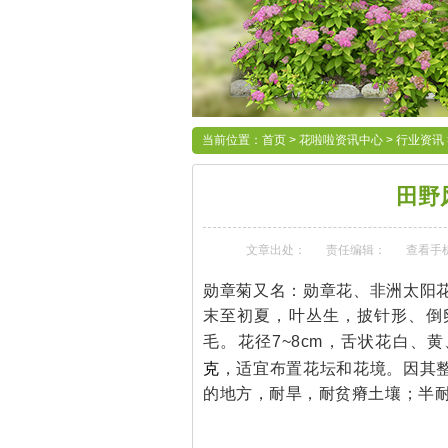
当前位置：
首页
>
花啦啦资讯中心
>
行业资讯
田野
文章出处：
责任编辑：
查看手
勋章菊又名：勋章花、非洲太阳
末至初夏，叶丛生，披针形、倒
毛。花径7~8cm，舌状花白、
克
，适宜布置花坛和花境。因其
的地方，耐旱，耐贫瘠土壤；半