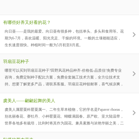
有哪些好养又好看的花？
向日葵——是我的最爱。向日葵有很多种，包括单头、多头和食用等。花
期为6-7月，喜欢温暖、阳光充足、干燥的环境。一般的土壤都能适应，
生长速度很快。种植时间一般为5月初至8月底。
羽扇豆花种子
哪里可以买到羽扇豆花种子?田野风花种品种齐-价格低-品质佳!免费专业
咨询，免费定制种子配比方案，免费全套施工技术方案，全方位技术支
持。想要了解更多产品，请联系客服。羽扇豆花种较耐寒，喜气候凉爽，
阳光充足的地方，忌炎热，略耐荫，需肥沃、排水良好的砂质土壤，主根
发达，须根少，不耐移植。科属：豆科羽扇豆产品类型：多年生草本产品
虞美人——翩翩起舞的美人
颜色：白、粉红、蓝紫产品花期：夏季产品高度：40-80cm播种季节：秋
虞美人属罂粟科罂粟属一、二年生草本植物，它的学名是Papaver rhoeas，
播
别名丽春花、赛牡丹、小种罂粟花、蝴蝶满园春。原产欧、亚大陆温带，
世界各地多有栽培，比利时将其作为国花。兼具素雅与浓艳华丽之美，二
者和谐地统一于一身。其容其姿大有中国古典艺术中美人的丰韵，堪称花
草中的妙品。如今虞美人在中国广泛栽培，以江苏、浙江一带最多。是春