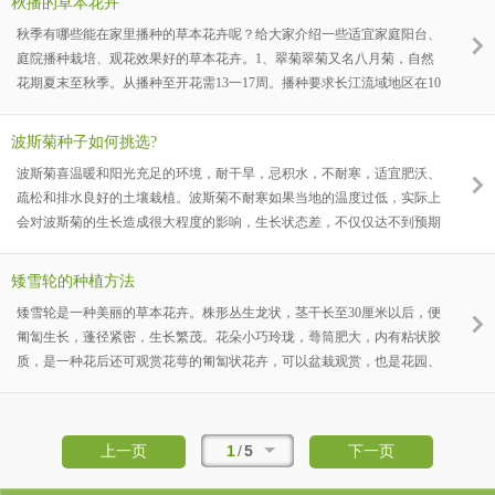
秋播的草本花卉
季美化花坛、花境以及庭院的精细草花，也可盆栽或作切花。花生于
秋季有哪些能在家里播种的草本花卉呢？给大家介绍一些适宜家庭阳台、
25∼90公分(10∼35吋)高的茎顶上，直径约7∼10公分。花瓣4片，通常为
庭院播种栽培、观花效果好的草本花卉。1、翠菊翠菊又名八月菊，自然
鲜豔的红色，有时基部有
花期夏末至秋季。从播种至开花需13一17周。播种要求长江流域地区在10
月中旬播种，露地苗床(肥沃园土)条播，每克种子420粒左右，种子喜
光，播后不需覆土，覆盖稻草或塑料薄膜，发芽适温18℃一21℃。播后1
波斯菊种子如何挑选?
一3周发芽，幼苗生长迅速，需及时间苗。苗期管理盆栽用12-15cm盆。盆
波斯菊喜温暖和阳光充足的环境，耐干旱，忌积水，不耐寒，适宜肥沃、
土用泥炭土、肥沃园土和沙的混合土。盆栽植株浇水需适度，不能过分干
疏松和排水良好的土壤栽植。波斯菊不耐寒如果当地的温度过低，实际上
燥和过分湿润，当土表干燥时及时充分浇水。2、飞燕草飞
会对波斯菊的生长造成很大程度的影响，生长状态差，不仅仅达不到预期
的观赏价值，同时也会对经济利益造成一定的影响。
矮雪轮的种植方法
矮雪轮是一种美丽的草本花卉。株形丛生龙状，茎干长至30厘米以后，便
匍匐生长，蓬径紧密，生长繁茂。花朵小巧玲珑，蕚筒肥大，内有粘状胶
质，是一种花后还可观赏花萼的匍匐状花卉，可以盆栽观赏，也是花园、
花圃作地被植物栽培的很好花卉。
1
/
5
上一页
下一页