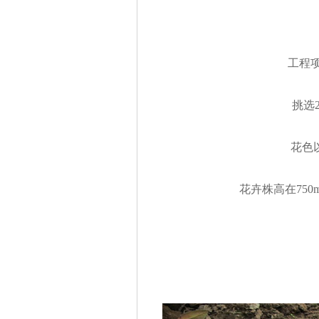
工程项
挑选
花色
花卉株高在750