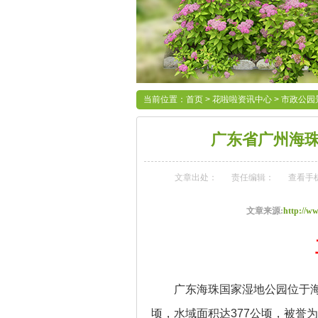
当前位置：
首页
>
花啦啦资讯中心
>
市政公园
广东省广州海
文章出处：
责任编辑：
查看手
文章来源:
http://ww
广东
海珠
国家湿地公园位于
顷，水域面积达
377
公顷，被誉为