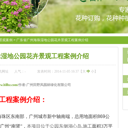
景观案例
>
广东省广州海珠湿地公园花卉景观工程案例介绍
珠湿地公园花卉景观工程案例介绍
机网址
人气：
-
发表时间：2014-11-05 16:37【
大
中
小
】
w.hllhz.com/
作者:广州田野风园林绿化有限公司
工程案例介绍：
海珠区东南部，广州城市新中轴南端，总用地面积
869
公
广州
“
南肾
”
，
本
项目位于公园东侧湖心岛,施工
面积
3
万平