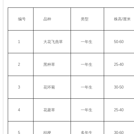
编号
品种
类型
株高/厘米
1
大花飞燕草
一年生
50-60
2
黑种草
一年生
25-40
3
花环菊
一年生
30-50
4
花菱草
一年生
25-40
5
桔梗
多年生
30-60