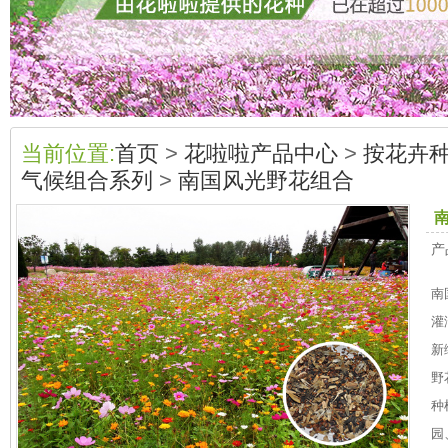
当前位置:
首页
>
花啦啦产品中心
>
按花卉
气候组合系列
>
南国风光野花组合
产
南
灌
新
野
种
园