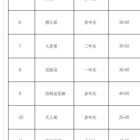
6
耧斗菜
多年生
30-60
7
七里黄
二年生
30-50
8
屈曲花
一年生
30-40
9
宿根蓝亚麻
多年生
40-60
10
天人菊
多年生
25-40