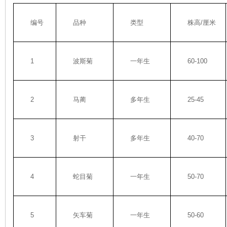
编号
品种
类型
株高/厘米
1
波斯菊
一年生
60-100
2
马蔺
多年生
25-45
3
射干
多年生
40-70
4
蛇目菊
一年生
50-70
5
矢车菊
一年生
50-60