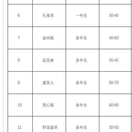
6
孔雀草
一年生
30-40
7
金鸡菊
多年生
40-60
8
蓝亚麻
多年生
30-45
9
虞美人
多年生
60-70
10
黑心菊
多年生
60-90
11
野花菱草
多年生
30-50