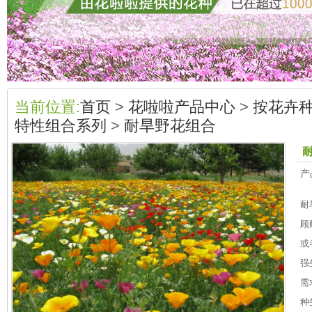
当前位置:
首页
>
花啦啦产品中心
>
按花卉
特性组合系列
>
耐旱野花组合
产
耐
顾
或
强
需
种