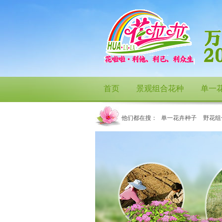
首页
景观组合花种
单一
他们都在搜：
单一花卉种子
野花组