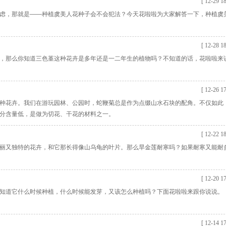
[ 12-29 18
虑，那就是——种植虞美人花种子会不会犯法？今天花啦啦为大家解答一下，种植虞
[ 12-28 18
，那么你知道三色堇这种花卉是多年还是一二年生的植物吗？不知道的话，花啦啦来
[ 12-26 17
种花卉。我们在游玩园林、公园时，蛇鞭菊总是作为点缀山水石块的配角。不仅如此
分含量低，是做为切花、干花的材料之一。
[ 12-22 18
丽又独特的花卉，和它那长得像山乌龟的叶片。那么旱金莲耐寒吗？如果耐寒又能耐
[ 12-20 17
知道它什么时候种植，什么时候能发芽，又该怎么种植吗？下面花啦啦来跟你说说。
[ 12-14 17