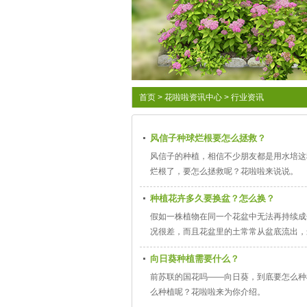
首页
>
花啦啦资讯中心
>
行业资讯
风信子种球烂根要怎么拯救？
风信子的种植，相信不少朋友都是用水培这
烂根了，要怎么拯救呢？花啦啦来说说。
种植花卉多久要换盆？怎么换？
假如一株植物在同一个花盆中无法再持续成
况很差，而且花盆里的土常常从盆底流出，
换盆会让植物发生后遗症。
向日葵种植需要什么？
前苏联的国花吗——向日葵，到底要怎么种
么种植呢？花啦啦来为你介绍。