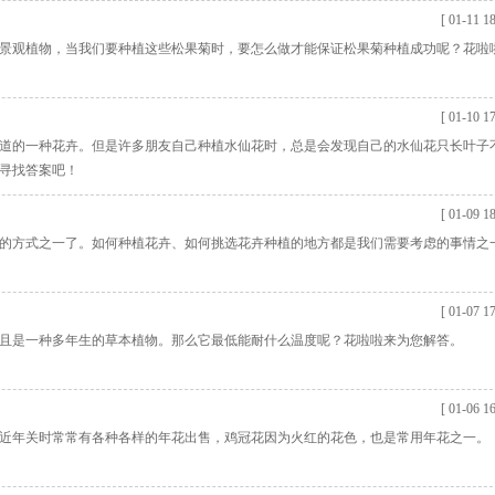
[ 01-11 18
景观植物，当我们要种植这些松果菊时，要怎么做才能保证松果菊种植成功呢？花啦
[ 01-10 17
道的一种花卉。但是许多朋友自己种植水仙花时，总是会发现自己的水仙花只长叶子
寻找答案吧！
[ 01-09 18
的方式之一了。如何种植花卉、如何挑选花卉种植的地方都是我们需要考虑的事情之
[ 01-07 17
且是一种多年生的草本植物。那么它最低能耐什么温度呢？花啦啦来为您解答。
[ 01-06 16
近年关时常常有各种各样的年花出售，鸡冠花因为火红的花色，也是常用年花之一。