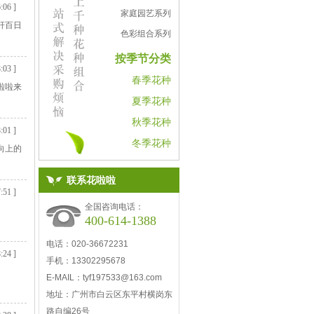
:06 ]
家庭园艺系列
杆百日
色彩组合系列
按季节分类
:03 ]
春季花种
啦啦来
夏季花种
秋季花种
:01 ]
冬季花种
向上的
联系花啦啦
:51 ]
全国咨询电话：
400-614-1388
电话：020-36672231
:24 ]
手机：13302295678
E-MAIL：
tyf197533@163.com
地址：广州市白云区东平村横岗东
路自编26号