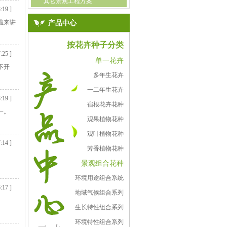
其它景观工程方案
:19 ]
啦来讲
产品中心
按花卉种子分类
:25 ]
单一花卉
不开
多年生花卉
一二年生花卉
:19 ]
宿根花卉花种
一。
观果植物花种
观叶植物花种
:14 ]
芳香植物花种
景观组合花种
环境用途组合系统
:17 ]
地域气候组合系列
生长特性组合系列
环境特性组合系列