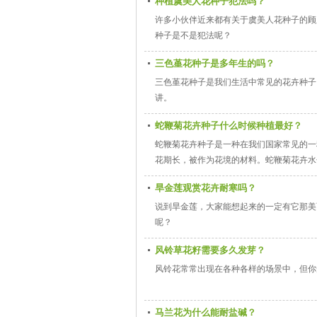
种植虞美人花种子犯法吗？
许多小伙伴近来都有关于虞美人花种子的顾
种子是不是犯法呢？
三色堇花种子是多年生的吗？
三色堇花种子是我们生活中常见的花卉种子
讲。
蛇鞭菊花卉种子什么时候种植最好？
蛇鞭菊花卉种子是一种在我们国家常见的一
花期长，被作为花境的材料。蛇鞭菊花卉水
旱金莲观赏花卉耐寒吗？
说到旱金莲，大家能想起来的一定有它那美
呢？
风铃草花籽需要多久发芽？
风铃花常常出现在各种各样的场景中，但你
马兰花为什么能耐盐碱？