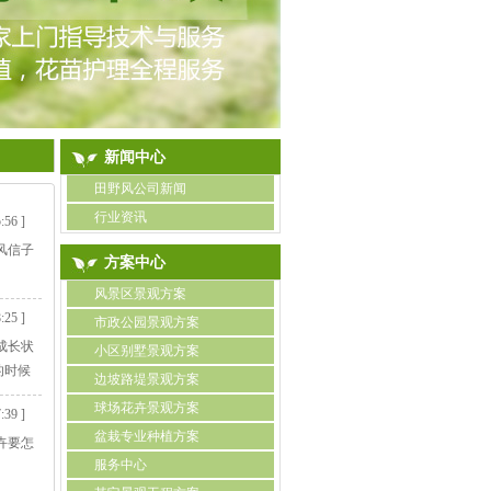
新闻中心
田野风公司新闻
行业资讯
:56 ]
风信子
方案中心
风景区景观方案
:25 ]
市政公园景观方案
成长状
小区别墅景观方案
的时候
边坡路堤景观方案
球场花卉景观方案
:39 ]
盆栽专业种植方案
卉要怎
服务中心