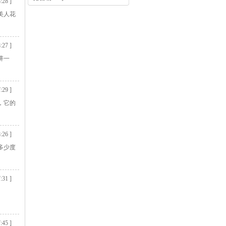
:28 ]
美人花
:27 ]
讲一
:29 ]
，它的
:26 ]
多少度
:31 ]
:45 ]