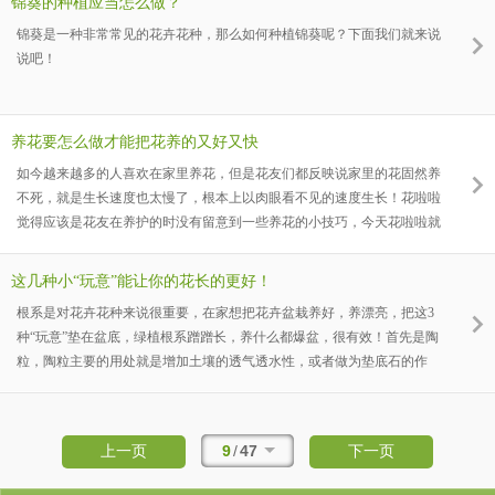
锦葵的种植应当怎么做？
锦葵是一种非常常见的花卉花种，那么如何种植锦葵呢？下面我们就来说
说吧！
养花要怎么做才能把花养的又好又快
如今越来越多的人喜欢在家里养花，但是花友们都反映说家里的花固然养
不死，就是生长速度也太慢了，根本上以肉眼看不见的速度生长！花啦啦
觉得应该是花友在养护的时没有留意到一些养花的小技巧，今天花啦啦就
给大家引见几种常见的植物的养护技巧，下面就一起来看看吧。
这几种小“玩意”能让你的花长的更好！
根系是对花卉花种来说很重要，在家想把花卉盆栽养好，养漂亮，把这3
种“玩意”垫在盆底，绿植根系蹭蹭长，养什么都爆盆，很有效！首先是陶
粒，陶粒主要的用处就是增加土壤的透气透水性，或者做为垫底石的作
用，没有其他作用。垫底石就是有时分一些花盆很深，底部需求用一些东
西垫底，以增加盆土的透气透水性。当然花友也能够用其他材料替代：小
的碎砖块，石子什么的。花卉陶粒又称全营养陶粒，是一种新研制的栽培
9
/
47
上一页
下一页
基质，是以粘土为主要原料，参加植物生长所需的14种元素化合物，先加
工成球形小颗粒，再经850℃左右高温烧结而成。