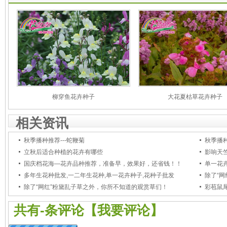
柳穿鱼花卉种子
大花夏枯草花卉种子
相关资讯
秋季播种推荐---蛇鞭菊
秋季播种
立秋后适合种植的花卉有哪些
影响天
国庆档花海—花卉品种推荐，准备早，效果好，还省钱！！
单一花卉
多年生花种批发,一二年生花种,单一花卉种子,花种子批发
除了“
除了“网红”粉黛乱子草之外，你所不知道的观赏草们！
彩苞鼠
共有
-
条评论
【我要评论】