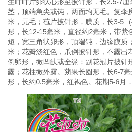
生叶叶片卵状心形至披针形，长2.5-7厘
茎，顶端急尖或钝，两面均无毛。复伞房
米，无毛；苞片披针形，膜质，长3-5 (
形，长12-15毫米，直径约2毫米，带
短，宽三角状卵形，顶端钝，边缘膜质
米；花瓣淡红色，爪倒披针形，不露出
倒卵形，微凹缺或全缘；副花冠片披针
露；花柱微外露。蒴果长圆形，长6-7
形，长约0.5毫米，红褐色。花期5-6月，