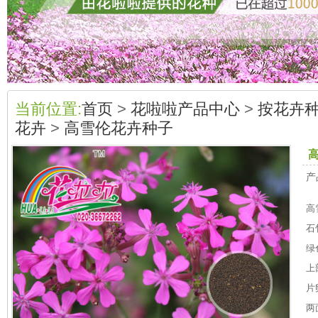
当前位置:
首页
>
花啦啦产品中心
>
按花卉
花卉
>
高雪伦花卉种子
产
高
石
绿
上
片
两