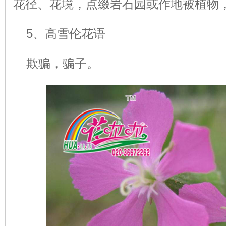
花径、花境，点缀岩石园或作地被植物
5、高雪伦花语
欺骗，骗子。