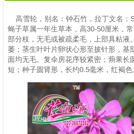
高雪轮，别名：钟石竹，拉丁文名：Silen
蝇子草属一年生草本，高30-50厘米，
部分枝，无毛或被疏柔毛，上部具粘液
萎；茎生叶叶片卵状心形至披针形，基
面均无毛。复伞房花序较紧密；蒴果长圆
短；种子圆肾形，长约0.5毫米，红褐色。